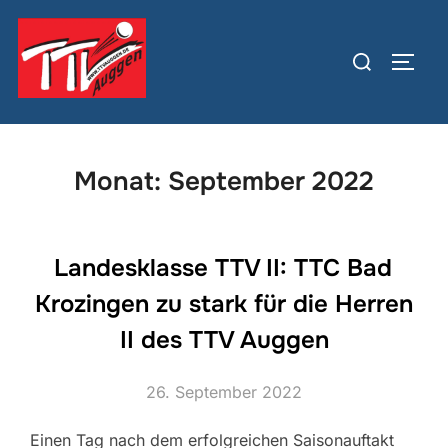
Zum
Inhalt
Suchen
SEIT
springen
nach:
Monat:
September 2022
Landesklasse TTV II: TTC Bad
Krozingen zu stark für die Herren
II des TTV Auggen
Veröffentlicht
26. September 2022
am
Einen Tag nach dem erfolgreichen Saisonauftakt