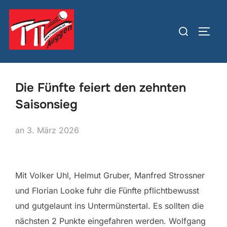
Zum
Inhalt
Suchen
SEIT
springen
nach:
Die Fünfte feiert den zehnten
Saisonsieg
Veröffentlicht
an
3. März 2026
am
Mit Volker Uhl, Helmut Gruber, Manfred Strossner
und Florian Looke fuhr die Fünfte pflichtbewusst
und gutgelaunt ins Untermünstertal. Es sollten die
nächsten 2 Punkte eingefahren werden. Wolfgang