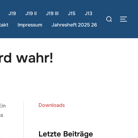
J19
J19 II
J19 III
J15
J13
Suchen
SEI
nach:
takt
Impressum
Jahresheft 2025 26
rd wahr!
Downloads
Ein
ss
Letzte Beiträge