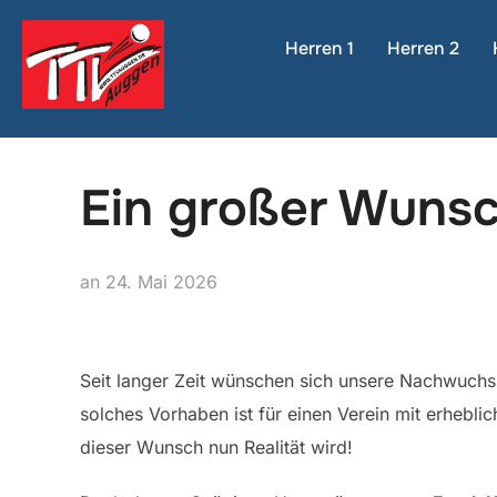
Zum
Inhalt
Herren 1
Herren 2
springen
Ein großer Wunsc
Veröffentlicht
an
24. Mai 2026
am
Seit langer Zeit wünschen sich unsere Nachwuchs
solches Vorhaben ist für einen Verein mit erhebl
dieser Wunsch nun Realität wird!