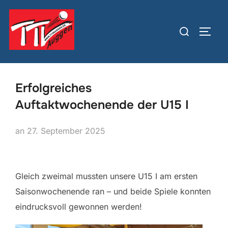
Zum
Inhalt
Suchen
SEIT
springen
nach:
Erfolgreiches
Auftaktwochenende der U15 I
Veröffentlicht
an
27. September 2025
am
Gleich zweimal mussten unsere U15 I am ersten
Saisonwochenende ran – und beide Spiele konnten
eindrucksvoll gewonnen werden!