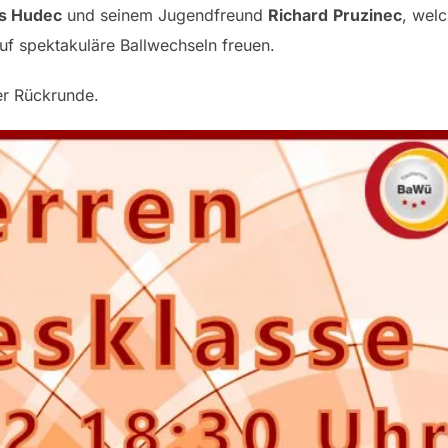
s Hudec
und seinem Jugendfreund
Richard
Pruzinec
, wel
f spektakuläre Ballwechseln freuen.
er Rückrunde.