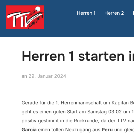
Zum
Inhalt
Herren 1
Herren 2
springen
Herren 1 starten 
Veröffentlicht
an
29. Januar 2024
am
Gerade für die 1. Herrenmannschaft um Kapitän Be
geht es einen guten Start am Samstag 03.02 um 
positiv gestimmt in die Rückrunde, da der TTV na
Garcia
einen tollen Neuzugang aus
Peru
und gleic