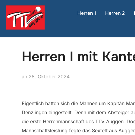
Zum
Inhalt
Herren 1
Herren 2
springen
Herren I mit Kan
Veröffentlicht
an
28. Oktober 2024
am
Eigentlich hatten sich die Mannen um Kapitän M
Denzlingen eingestellt. Denn mit dem Absteiger au
die erste Herrenmannschaft des TTV Auggen. Doch
Mannschaftsleistung fegte das Sextett aus Auggen