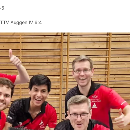
:5
– TTV Auggen IV 6:4