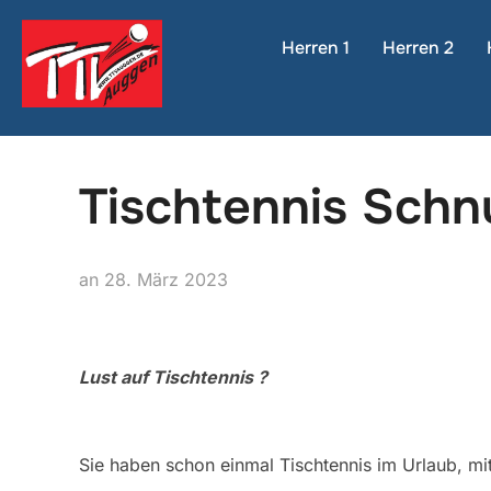
Zum
Inhalt
Herren 1
Herren 2
springen
Tischtennis Sch
Veröffentlicht
an
28. März 2023
am
Lust auf Tischtennis ?
Sie haben schon einmal Tischtennis im Urlaub, mi