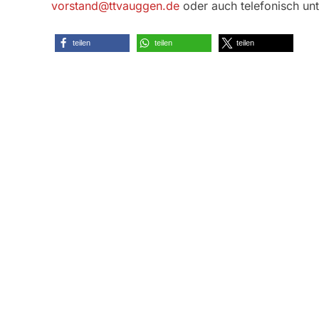
vorstand@ttvauggen.de
oder auch telefonisch un
teilen
teilen
teilen