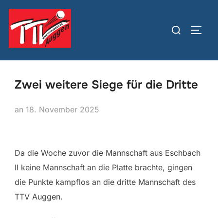
Zum
Inhalt
Suchen
SEIT
springen
nach:
Zwei weitere Siege für die Dritte
Veröffentlicht
an
18. November 2025
am
Da die Woche zuvor die Mannschaft aus Eschbach
II keine Mannschaft an die Platte brachte, gingen
die Punkte kampflos an die dritte Mannschaft des
TTV Auggen.