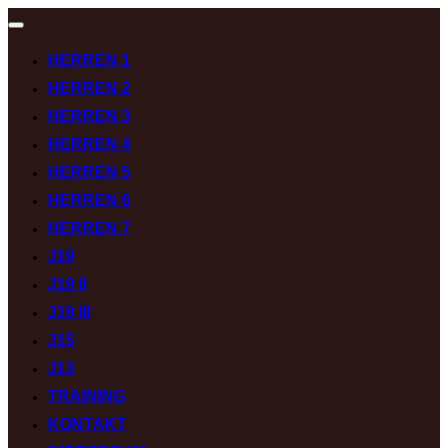
Navigation
umschalten
HERREN 1
HERREN 2
HERREN 3
HERREN 4
HERREN 5
HERREN 6
HERREN 7
J19
J19 II
J19 III
J15
J13
TRAINING
KONTAKT