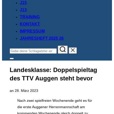
J15
J13
TRAINING
KONTAKT
IMPRESSUM
JAHRESHEFT 2025 26
Suchen
nach:
Seitenleiste
&
Navigation
Landesklasse: Doppelspieltag
umschalten
des TTV Auggen steht bevor
Veröffentlicht
an
28. März 2023
am
Nach zwei spielfreien Wochenende geht es für
die erste Auggener Herrenmannschaft am
kommenden Wochenende gleich doppelt zu