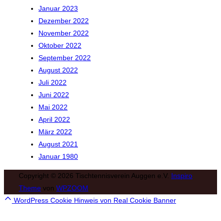
Januar 2023
Dezember 2022
November 2022
Oktober 2022
September 2022
August 2022
Juli 2022
Juni 2022
Mai 2022
April 2022
März 2022
August 2021
Januar 1980
Copyright © 2026 Tischtennisverein Auggen e.V.
Inspiro
Theme
von
WPZOOM
Scroll
WordPress Cookie Hinweis von Real Cookie Banner
to