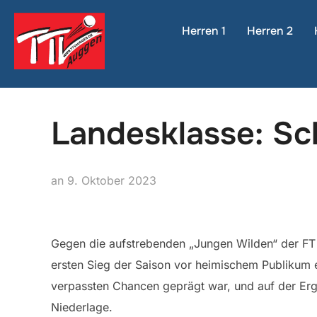
Zum
Inhalt
Herren 1
Herren 2
springen
Landesklasse: Sc
Veröffentlicht
an
9. Oktober 2023
am
Gegen die aufstrebenden „Jungen Wilden“ der FT 
ersten Sieg der Saison vor heimischem Publikum 
verpassten Chancen geprägt war, und auf der Erge
Niederlage.