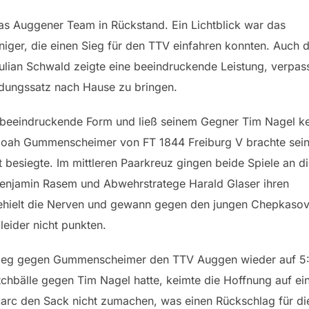
das Auggener Team in Rückstand. Ein Lichtblick war das
iger, die einen Sieg für den TTV einfahren konnten. Auch 
Julian Schwald zeigte eine beeindruckende Leistung, verpas
idungssatz nach Hause zu bringen.
ne beeindruckende Form und ließ seinem Gegner Tim Nagel k
 Noah Gummenscheimer von FT 1844 Freiburg V brachte sei
besiegte. Im mittleren Paarkreuz gingen beide Spiele an d
Benjamin Rasem und Abwehrstratege Harald Glaser ihren
behielt die Nerven und gewann gegen den jungen Chepkasov
eider nicht punkten.
 Sieg gegen Gummenscheimer den TTV Auggen wieder auf 5
chbälle gegen Tim Nagel hatte, keimte die Hoffnung auf ei
arc den Sack nicht zumachen, was einen Rückschlag für di