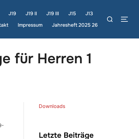
J19
J19 II
J19 III
J15
J13
Suchen
SEI
nach:
takt
Impressum
Jahresheft 2025 26
e für Herren 1
Downloads
9-
Letzte Beiträge